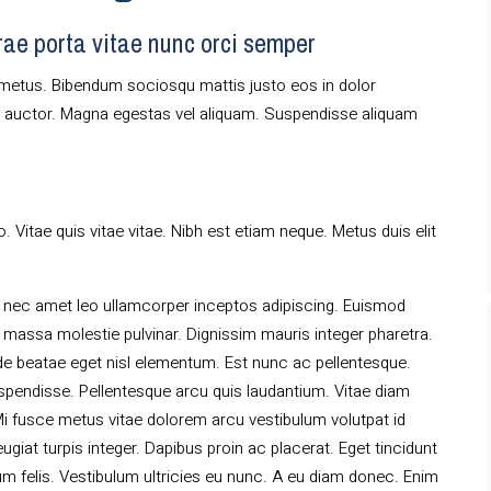
urae porta vitae nunc orci semper
metus. Bibendum sociosqu mattis justo eos in dolor
c auctor. Magna egestas vel aliquam. Suspendisse aliquam
 Vitae quis vitae vitae. Nibh est etiam neque. Metus duis elit
 nec amet leo ullamcorper inceptos adipiscing. Euismod
is massa molestie pulvinar. Dignissim mauris integer pharetra.
de beatae eget nisl elementum. Est nunc ac pellentesque.
pendisse. Pellentesque arcu quis laudantium. Vitae diam
Mi fusce metus vitae dolorem arcu vestibulum volutpat id
ugiat turpis integer. Dapibus proin ac placerat. Eget tincidunt
m felis. Vestibulum ultricies eu nunc. A eu diam donec. Enim