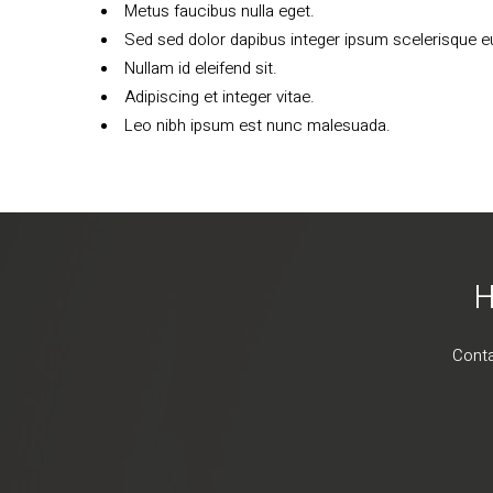
Metus faucibus nulla eget.
Sed sed dolor dapibus integer ipsum scelerisque eui
Nullam id eleifend sit.
Adipiscing et integer vitae.
Leo nibh ipsum est nunc malesuada.
H
Conta