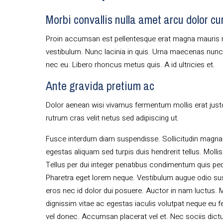
Morbi convallis nulla amet arcu dolor c
Proin accumsan est pellentesque erat magna mauris 
vestibulum. Nunc lacinia in quis. Urna maecenas nun
nec eu. Libero rhoncus metus quis. A id ultricies et.
Ante gravida pretium ac
Dolor aenean wisi vivamus fermentum mollis erat justo.
rutrum cras velit netus sed adipiscing ut.
Fusce interdum diam suspendisse. Sollicitudin magna
egestas aliquam sed turpis duis hendrerit tellus. Moll
Tellus per dui integer penatibus condimentum quis pe
Pharetra eget lorem neque. Vestibulum augue odio sus
eros nec id dolor dui posuere. Auctor in nam luctus. 
dignissim vitae ac egestas iaculis volutpat neque eu fe
vel donec. Accumsan placerat vel et. Nec sociis dictu