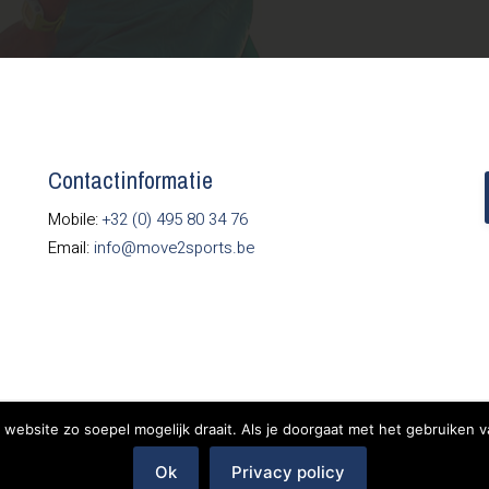
Contactinformatie
Mobile:
+32 (0) 495 80 34 76
Email:
info@move2sports.be
website zo soepel mogelijk draait. Als je doorgaat met het gebruiken v
Ok
Privacy policy