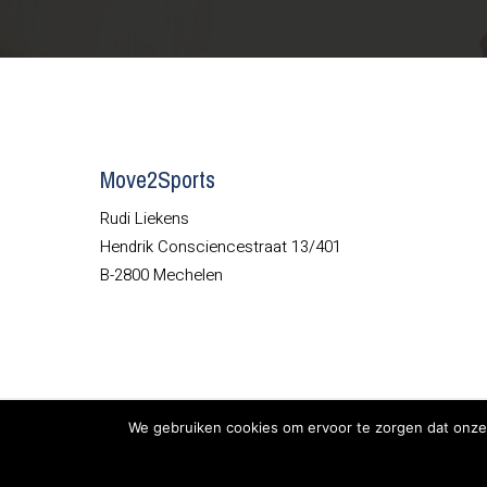
Move2Sports
Rudi Liekens
Hendrik Consciencestraat 13/401
B-2800 Mechelen
We gebruiken cookies om ervoor te zorgen dat onze 
© Copyright 2026 Move2Sports
Privacy Policy