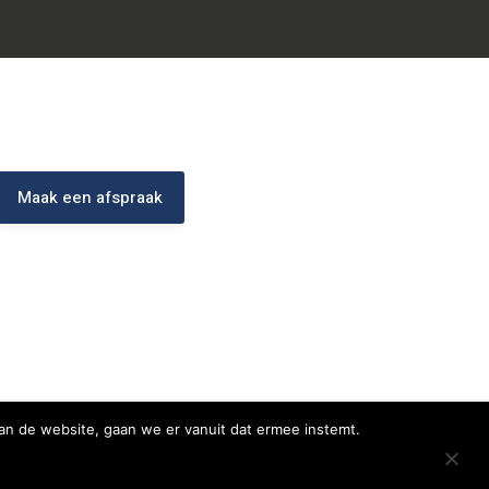
Maak een afspraak
an de website, gaan we er vanuit dat ermee instemt.
Ontwikkeld door: Best4u Group B.V.B.A.