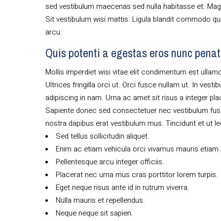
sed vestibulum maecenas sed nulla habitasse et. Magn
Sit vestibulum wisi mattis. Ligula blandit commodo qu
arcu.
Quis potenti a egestas eros nunc pena
Mollis imperdiet wisi vitae elit condimentum est ullamc
Ultrices fringilla orci ut. Orci fusce nullam ut. In ves
adipiscing in nam. Urna ac amet sit risus a integer pl
Sapiente donec sed consectetuer nec vestibulum fusc
nostra dapibus erat vestibulum mus. Tincidunt et ut le
Sed tellus sollicitudin aliquet.
Enim ac etiam vehicula orci vivamus mauris etiam.
Pellentesque arcu integer officiis.
Placerat nec urna mus cras porttitor lorem turpis.
Eget neque risus ante id in rutrum viverra.
Nulla mauris et repellendus.
Neque neque sit sapien.